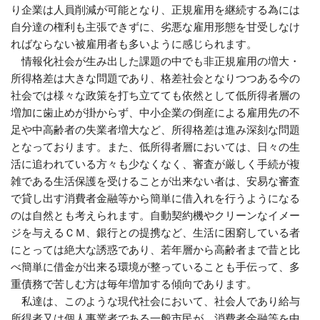
り企業は人員削減が可能となり、正規雇用を継続する為には
自分達の権利も主張できずに、劣悪な雇用形態を甘受しなけ
ればならない被雇用者も多いように感じられます。
情報化社会が生み出した課題の中でも非正規雇用の増大・
所得格差は大きな問題であり、格差社会となりつつある今の
社会では様々な政策を打ち立てても依然として低所得者層の
増加に歯止めが掛からず、中小企業の倒産による雇用先の不
足や中高齢者の失業者増大など、所得格差は進み深刻な問題
となっております。また、低所得者層においては、日々の生
活に追われている方々も少なくなく、審査が厳しく手続が複
雑である生活保護を受けることが出来ない者は、安易な審査
で貸し出す消費者金融等から簡単に借入れを行うようになる
のは自然とも考えられます。自動契約機やクリーンなイメー
ジを与えるＣＭ、銀行との提携など、生活に困窮している者
にとっては絶大な誘惑であり、若年層から高齢者まで昔と比
べ簡単に借金が出来る環境が整っていることも手伝って、多
重債務で苦しむ方は毎年増加する傾向であります。
私達は、このような現代社会において、社会人であり給与
所得者又は個人事業者である一般市民が、消費者金融等を中