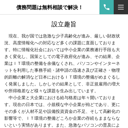
債務問題は無料相談で解決！
設立趣旨
現在、我が国では急激な少子高齢化が進み、厳しい財政状
況、高度情報化への対応など多くの課題に直面しておりま
す。特に情報化社会においては中小企業の業務遂行手段も大
きく変化し、国策としての電子政府化が進み、その結果、企
業はＩＴ環境の整備を余儀なくされ、パソコンやインターネ
ットを利用した事務手続・諸申請の迅速さ及び正確さ・物理
的距離の解消など日本におけるＩＴ環境の整備がめまぐるし
く発展しました。しかしその結果として、非正規雇用の増大
や所得格差など様々な課題を生み出しています。
中小企業と大企業における給与格差は年々開いておりま
す。現在の日本では、小規模な中小企業が殆どであり、更に
その多くが人材不足や設備投資資金の不足、そして高齢化の
影響等で、ＩＴ環境の整備どころか企業の存続もままならな
いという実情があります。また、急激なパソコンの普及によ