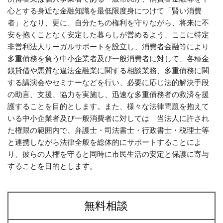
心とする身近な金融知識を最低限度身につけて「賢い消費
者」となり、更に、自分たちの権利を守りながら、将来に不
安を抱くことなく安定した暮らしが営めるよう、ここに特定
非営利法人リーガルサポートを設立し、消費者金融等により
多重債務を負う中小企業者及び一般消費者に対して、各種金
銭貸借や悪質な違法金融業に関する相談業務、多重債務に関
する講演会やセミナーなどを行い、必要に応じ法的解決手段
の助言、支援、協力を実施し、迅速な多重債務者の救済を援
護することを目的とします。また、様々な法律問題を抱えて
いる中小企業者及び一般消費者に対しては 当法人に許され
た権限の範囲内で、弁護士・司法書士・行政書士・税理士等
と連携しながら法律全般を総体的にサポートすることによ
り、彼らの人権を守ると同時に市民生活の安定と保護に寄与
することを目的とします。
無料相談